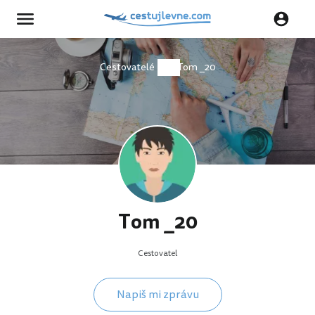
Cestovatelé
Tom _20
Tom _20
Cestovatel
Napiš mi zprávu