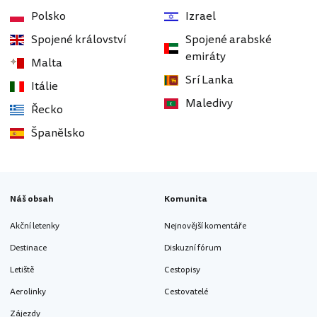
Polsko
Izrael
Spojené království
Spojené arabské
emiráty
Malta
Srí Lanka
Itálie
Maledivy
Řecko
Španělsko
Náš obsah
Komunita
Akční letenky
Nejnovější komentáře
Destinace
Diskuzní fórum
Letiště
Cestopisy
Aerolinky
Cestovatelé
Zájezdy