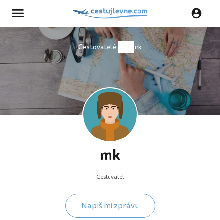
Cestovatelé
mk
mk
Cestovatel
Napiš mi zprávu