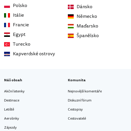
Polsko
Dánsko
Itálie
Německo
Francie
Maďarsko
Egypt
Španělsko
Turecko
Kapverdské ostrovy
Náš obsah
Komunita
Akční letenky
Nejnovější komentáře
Destinace
Diskuzní fórum
Letiště
Cestopisy
Aerolinky
Cestovatelé
Zájezdy