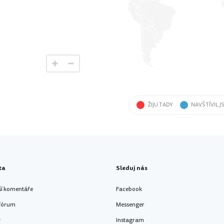
ŽIJU TADY
NAVŠTÍVIL J
ta
Sleduj nás
ší komentáře
Facebook
 fórum
Messenger
y
Instagram