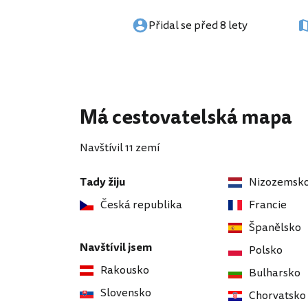
Přidal se před 8 lety
Má cestovatelská mapa
Navštívil 11 zemí
Tady žiju
Nizozemsk
Česká republika
Francie
Španělsko
Navštívil jsem
Polsko
Rakousko
Bulharsko
Slovensko
Chorvatsko