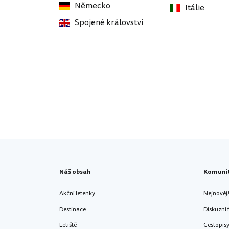
Německo
Itálie
Spojené království
Náš obsah
Komuni
Akční letenky
Nejnověj
Destinace
Diskuzní
Letiště
Cestopis