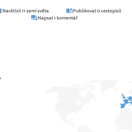
Navštívil 11 zemí světa
Publikoval 0 cestopisů
Napsal 1 komentář
o