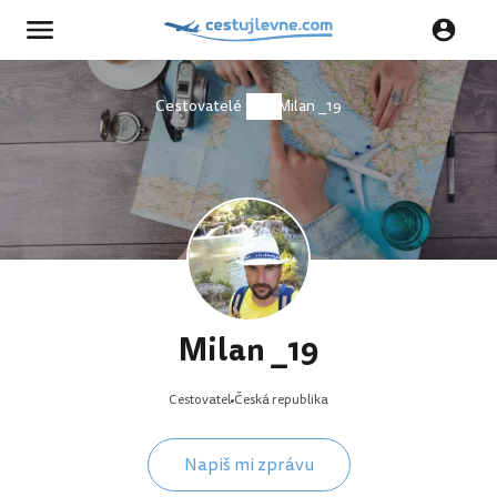
Cestovatelé
Milan _19
Milan _19
Cestovatel
Česká republika
Napiš mi zprávu