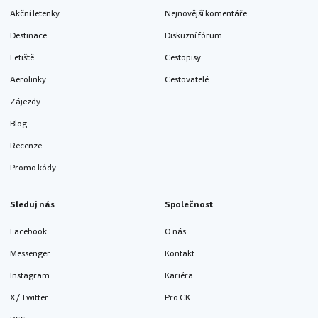
Akční letenky
Nejnovější komentáře
Destinace
Diskuzní fórum
Letiště
Cestopisy
Aerolinky
Cestovatelé
Zájezdy
Blog
Recenze
Promo kódy
Sleduj nás
Společnost
Facebook
O nás
Messenger
Kontakt
Instagram
Kariéra
X / Twitter
Pro CK