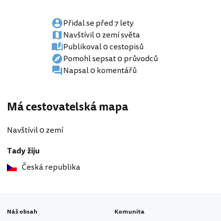
Přidal se před 7 lety
Navštívil 0 zemí světa
Publikoval 0 cestopisů
Pomohl sepsat 0 průvodců
Napsal 0 komentářů
Má cestovatelská mapa
Navštívil 0 zemí
Tady žiju
Česká republika
Náš obsah
Komunita