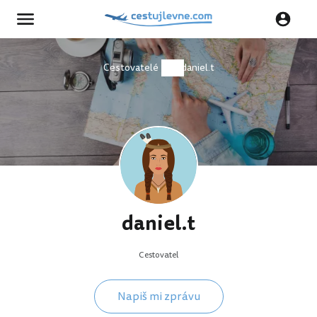
Cestovatelé
daniel.t
daniel.t
Cestovatel
Napiš mi zprávu