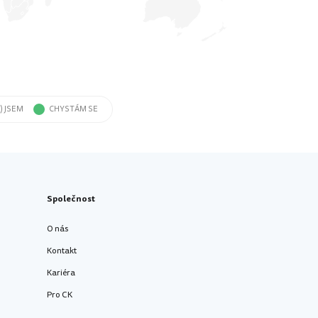
) JSEM
CHYSTÁM SE
Společnost
O nás
Kontakt
Kariéra
Pro CK