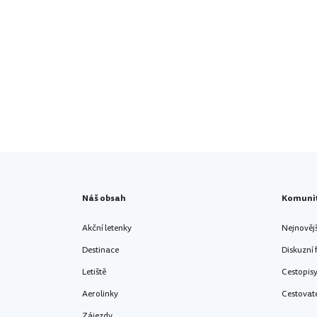
Náš obsah
Komuni
Akční letenky
Nejnověj
Destinace
Diskuzní
Letiště
Cestopis
Aerolinky
Cestovat
Zájezdy