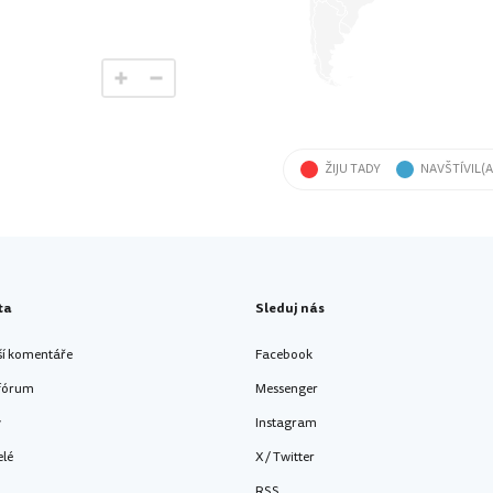
ŽIJU TADY
NAVŠTÍVIL(A
ta
Sleduj nás
ší komentáře
Facebook
 fórum
Messenger
y
Instagram
elé
X / Twitter
RSS