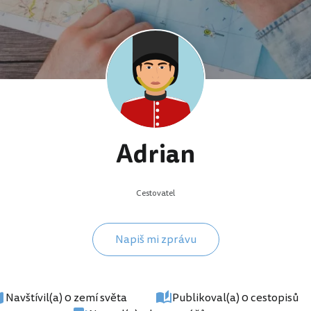
Adrian
Cestovatel
Napiš mi zprávu
Navštívil(a) 0 zemí světa
Publikoval(a) 0 cestopisů