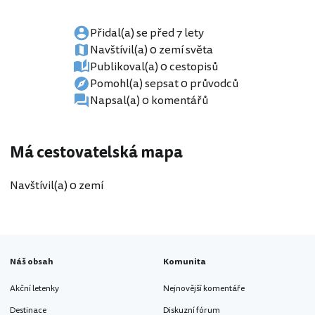
Přidal(a) se před 7 lety
Navštívil(a) 0 zemí světa
Publikoval(a) 0 cestopisů
Pomohl(a) sepsat 0 průvodců
Napsal(a) 0 komentářů
Má cestovatelská mapa
Navštívil(a) 0 zemí
Náš obsah
Komunita
Akční letenky
Nejnovější komentáře
Destinace
Diskuzní fórum