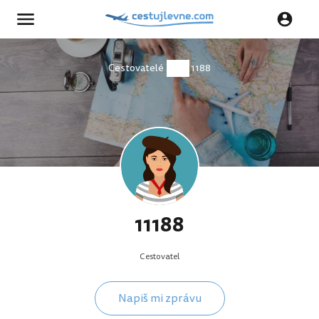
Cestovatelé
11188
11188
Cestovatel
Napiš mi zprávu