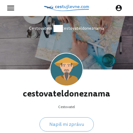
Cestovatelé
cestovateldoneznama
cestovateldoneznama
Cestovatel
Napiš mi zprávu