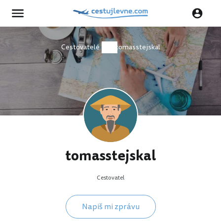
Cestovatelé
tomasstejskal
tomasstejskal
Cestovatel
Napiš mi zprávu