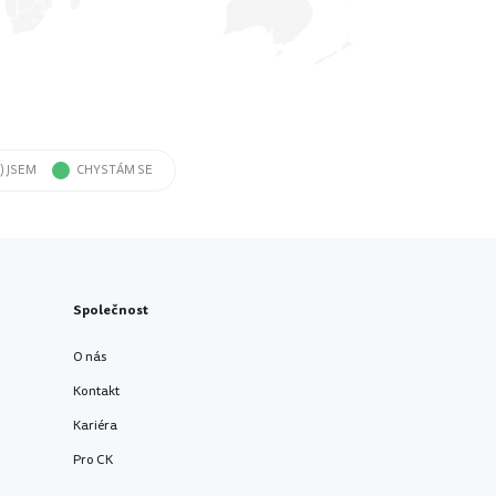
) JSEM
CHYSTÁM SE
Společnost
O nás
Kontakt
Kariéra
Pro CK