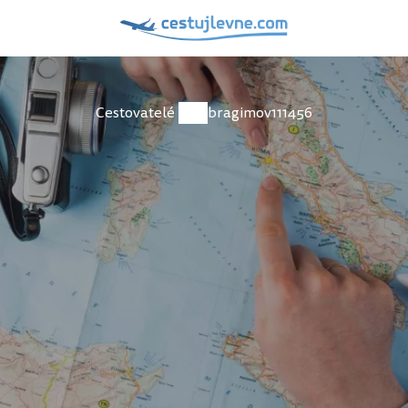
Cestovatelé
ibragimov111456