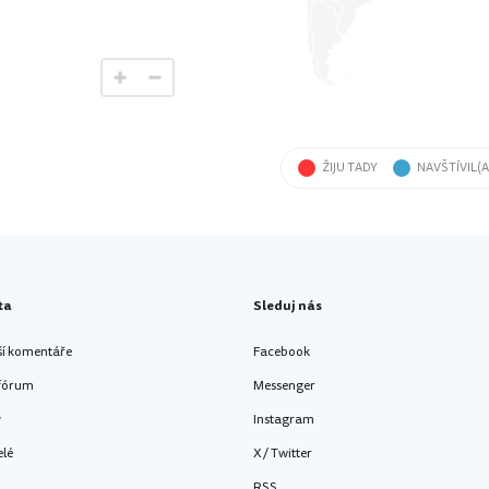
ŽIJU TADY
NAVŠTÍVIL(A
ta
Sleduj nás
ší komentáře
Facebook
 fórum
Messenger
y
Instagram
elé
X / Twitter
RSS