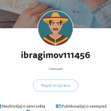
ibragimov111456
Cestovatel
Napiš mi zprávu
Navštívil(a) 0 zemí světa
Publikoval(a) 0 cestopisů