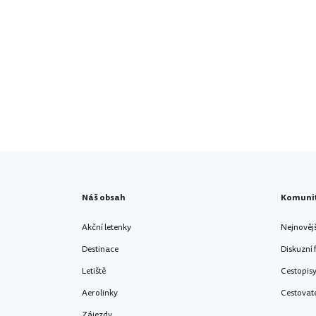
Náš obsah
Komuni
Akční letenky
Nejnověj
Destinace
Diskuzní
Letiště
Cestopis
Aerolinky
Cestovat
Zájezdy