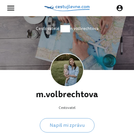
Cestovatelé
m.volbrechtova
m.volbrechtova
Cestovatel
Napiš mi zprávu