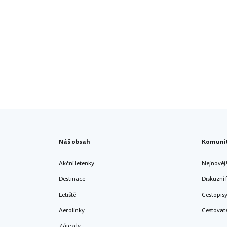
Náš obsah
Komuni
Akční letenky
Nejnověj
Destinace
Diskuzní
Letiště
Cestopis
Aerolinky
Cestovat
Zájezdy