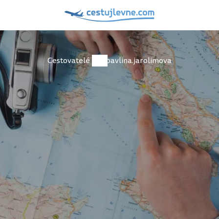
Cestovatelé
pavlina.jarolimova