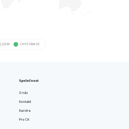
) JSEM
CHYSTÁM SE
Společnost
O nás
Kontakt
Kariéra
Pro CK