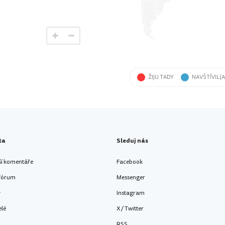
ŽIJU TADY
NAVŠTÍVIL(A
ta
Sleduj nás
ší komentáře
Facebook
 fórum
Messenger
y
Instagram
elé
X / Twitter
RSS