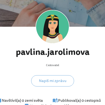
pavlina.jarolimova
Cestovatel
Napiš mi zprávu
Navštívil(a) 0 zemí světa
Publikoval(a) 0 cestopisů