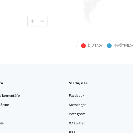
ŽIJU TADY
NAVŠTÍVIL(A
ta
Sleduj nás
ší komentáře
Facebook
 fórum
Messenger
y
Instagram
elé
X / Twitter
RSS