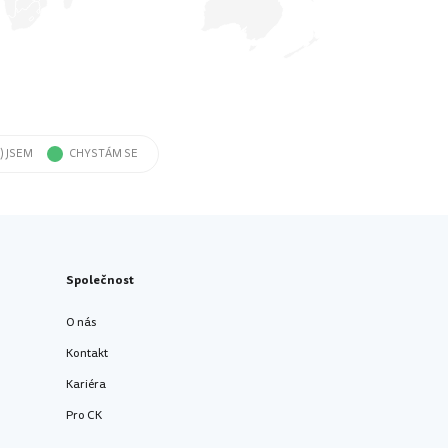
) JSEM
CHYSTÁM SE
Společnost
O nás
Kontakt
Kariéra
Pro CK