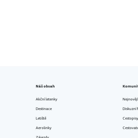
Náš obsah
Komuni
Akční letenky
Nejnověj
Destinace
Diskuzní
Letiště
Cestopis
Aerolinky
Cestovat
Zájezdy