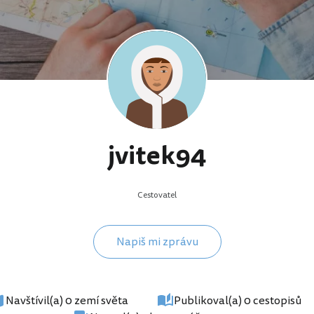
jvitek94
Cestovatel
Napiš mi zprávu
Navštívil(a) 0 zemí světa
Publikoval(a) 0 cestopisů