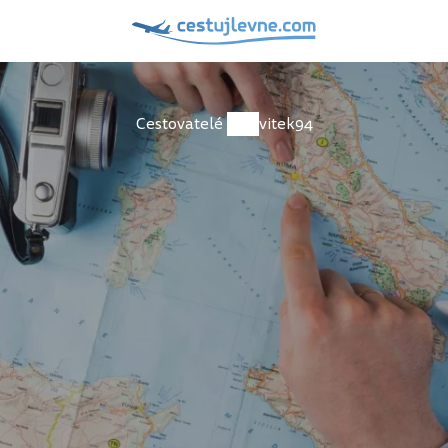
Cestovatelé
jvitek94