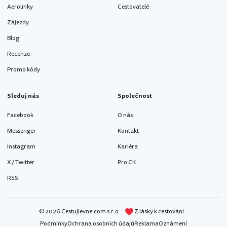
Aerolinky
Cestovatelé
Zájezdy
Blog
Recenze
Promo kódy
Sleduj nás
Společnost
Facebook
O nás
Messenger
Kontakt
Instagram
Kariéra
X / Twitter
Pro CK
RSS
© 2026 Cestujlevne.com s.r.o.
Z lásky k cestování
Podmínky
Ochrana osobních údajů
Reklama
Oznámení