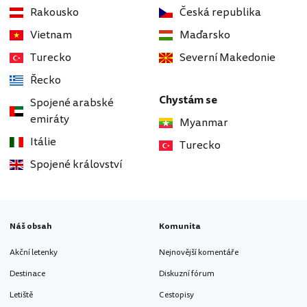
Rakousko
Česká republika
Vietnam
Maďarsko
Turecko
Severní Makedonie
Řecko
Chystám se
Spojené arabské
emiráty
Myanmar
Itálie
Turecko
Spojené království
Náš obsah
Komunita
Akční letenky
Nejnovější komentáře
Destinace
Diskuzní fórum
Letiště
Cestopisy