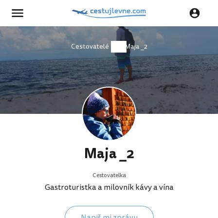
Cestovatelé
Maja _2
Maja _2
Cestovatelka
Gastroturistka a milovník kávy a vína
Napiš mi zprávu