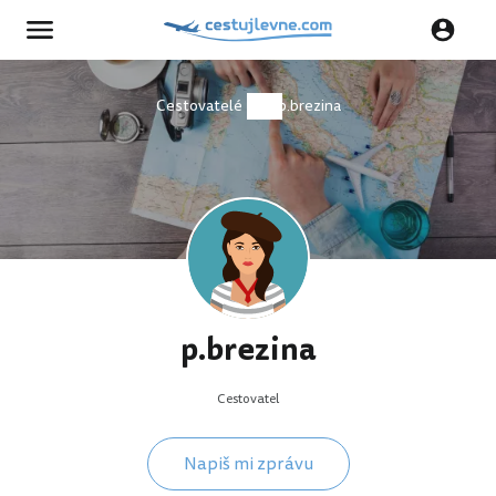
Cestovatelé
p.brezina
p.brezina
Cestovatel
Napiš mi zprávu