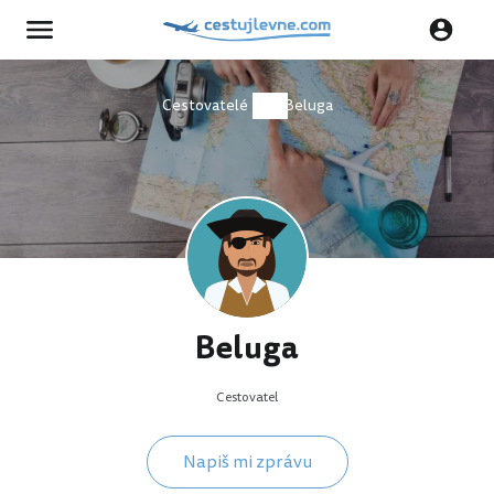
Cestovatelé
Beluga
Beluga
Cestovatel
Napiš mi zprávu