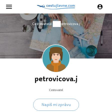
Cestovatelé
petrovicova.j
petrovicova.j
Cestovatel
Napiš mi zprávu