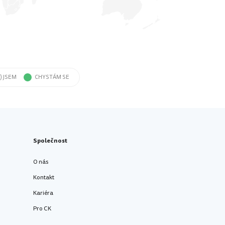
) JSEM
CHYSTÁM SE
Společnost
O nás
Kontakt
Kariéra
Pro CK