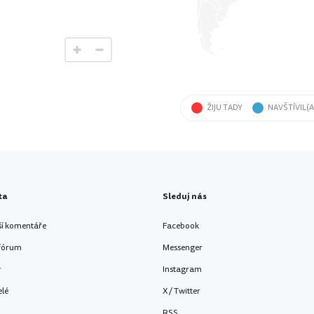
ŽIJU TADY
NAVŠTÍVIL(A
ta
Sleduj nás
ší komentáře
Facebook
 fórum
Messenger
y
Instagram
elé
X / Twitter
RSS