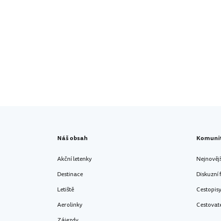
Náš obsah
Komuni
Akční letenky
Nejnověj
Destinace
Diskuzní
Letiště
Cestopis
Aerolinky
Cestovat
Zájezdy