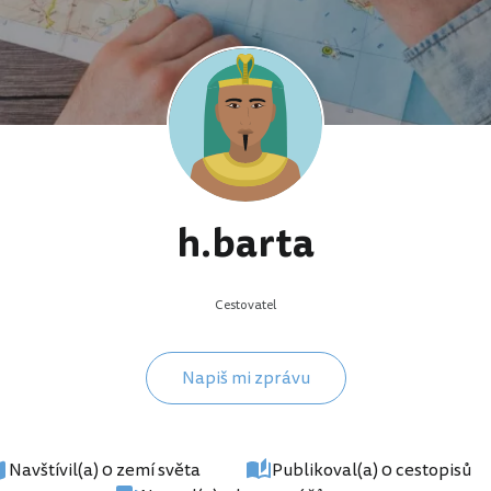
h.barta
Cestovatel
Napiš mi zprávu
Navštívil(a) 0 zemí světa
Publikoval(a) 0 cestopisů