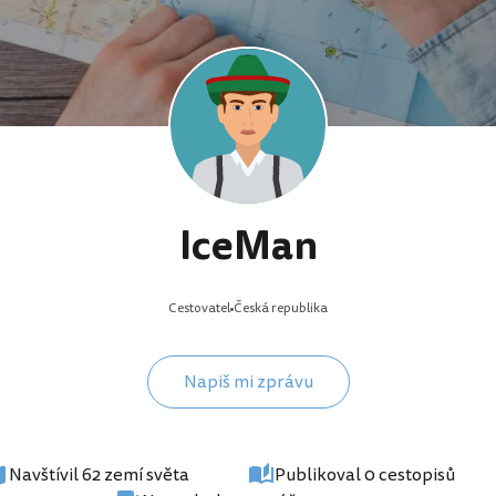
IceMan
Cestovatel
Česká republika
Napiš mi zprávu
Navštívil 62 zemí světa
Publikoval 0 cestopisů