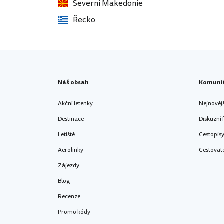
Severní Makedonie
Řecko
Náš obsah
Komuni
Akční letenky
Nejnověj
Destinace
Diskuzní
Letiště
Cestopis
Aerolinky
Cestovat
Zájezdy
Blog
Recenze
Promo kódy