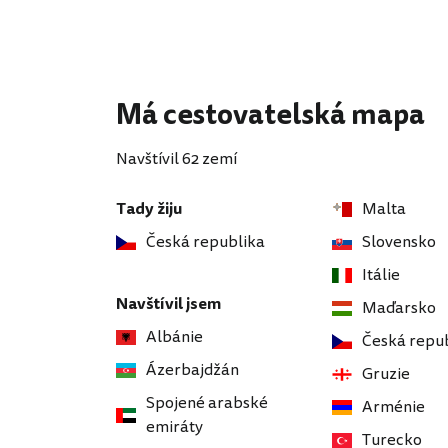
Má cestovatelská mapa
Navštívil 62 zemí
Tady žiju
Malta
Česká republika
Slovensko
Itálie
Navštívil jsem
Maďarsko
Albánie
Česká repu
Ázerbajdžán
Gruzie
Spojené arabské
Arménie
emiráty
Turecko