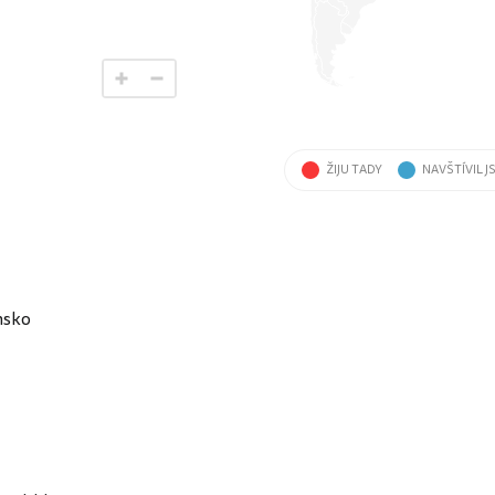
ŽIJU TADY
NAVŠTÍVIL J
nsko