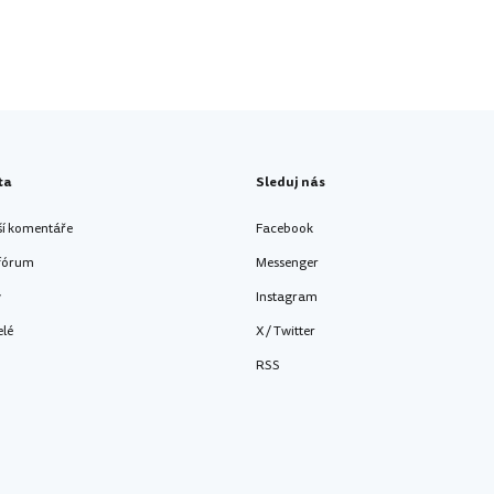
ta
Sleduj nás
ší komentáře
Facebook
 fórum
Messenger
y
Instagram
elé
X / Twitter
RSS