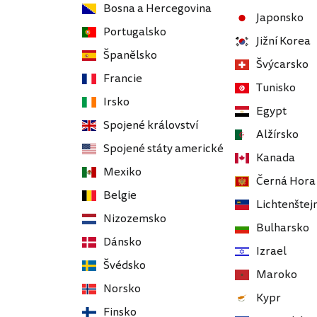
Bosna a Hercegovina
Japonsko
Portugalsko
Jižní Korea
Španělsko
Švýcarsko
Francie
Tunisko
Irsko
Egypt
Spojené království
Alžírsko
Spojené státy americké
Kanada
Mexiko
Černá Hora
Belgie
Lichtenštej
Nizozemsko
Bulharsko
Dánsko
Izrael
Švédsko
Maroko
Norsko
Kypr
Finsko