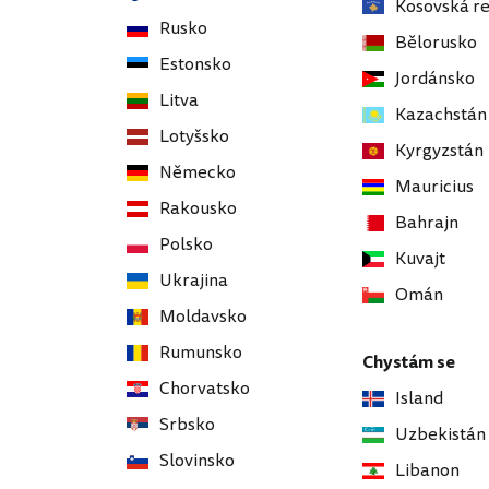
Kosovská r
Rusko
Bělorusko
Estonsko
Jordánsko
Litva
Kazachstán
Lotyšsko
Kyrgyzstán
Německo
Mauricius
Rakousko
Bahrajn
Polsko
Kuvajt
Ukrajina
Omán
Moldavsko
Rumunsko
Chystám se
Chorvatsko
Island
Srbsko
Uzbekistán
Slovinsko
Libanon