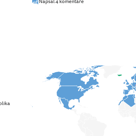
Napsal 4 komentáře
blika