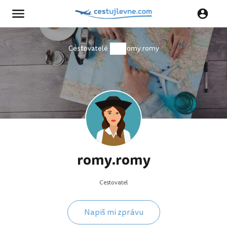
Cestovatelé
romy.romy
romy.romy
Cestovatel
Napiš mi zprávu