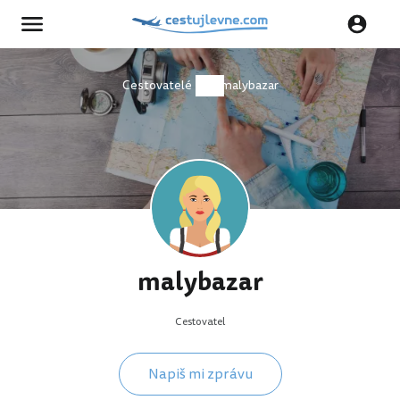
Cestovatelé
malybazar
malybazar
Cestovatel
Napiš mi zprávu