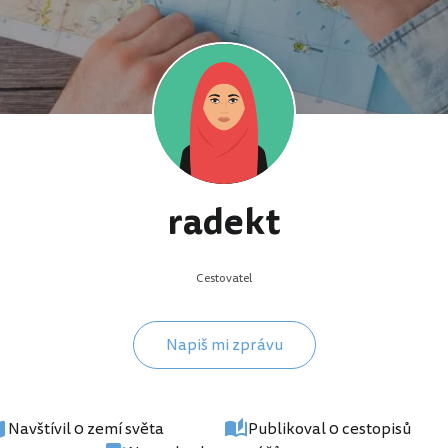
radekt
Cestovatel
Napiš mi zprávu
Navštívil 0 zemí světa
Publikoval 0 cestopisů