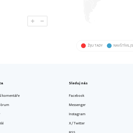
ŽIJU TADY
NAVŠTÍVIL J
ta
Sleduj nás
ší komentáře
Facebook
 fórum
Messenger
y
Instagram
elé
X / Twitter
RSS