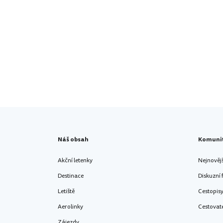
Náš obsah
Komuni
Akční letenky
Nejnověj
Destinace
Diskuzní
Letiště
Cestopis
Aerolinky
Cestovat
Zájezdy