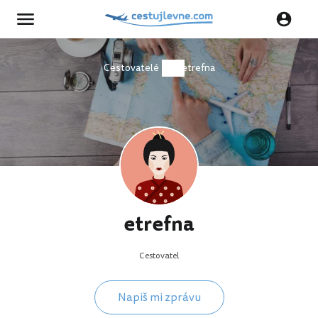
Cestovatelé
etrefna
etrefna
Cestovatel
Napiš mi zprávu