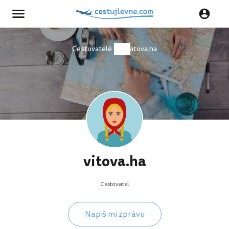
Cestovatelé
vitova.ha
vitova.ha
Cestovatel
Napiš mi zprávu