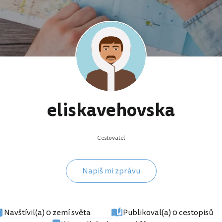
eliskavehovska
Cestovatel
Napiš mi zprávu
Navštívil(a) 0 zemí světa
Publikoval(a) 0 cestopisů