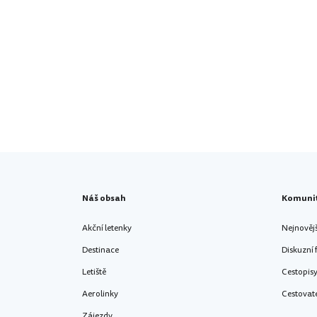
Náš obsah
Komuni
Akční letenky
Nejnověj
Destinace
Diskuzní
Letiště
Cestopis
Aerolinky
Cestovat
Zájezdy