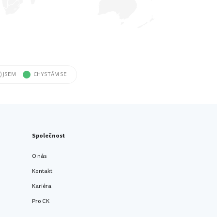
) JSEM
CHYSTÁM SE
Společnost
O nás
Kontakt
Kariéra
Pro CK