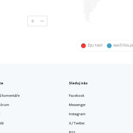
ŽIJU TADY
NAVŠTÍVIL(A
ta
Sleduj nás
ší komentáře
Facebook
 fórum
Messenger
y
Instagram
elé
X / Twitter
RSS