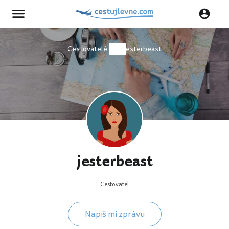
Cestovatelé
jesterbeast
jesterbeast
Cestovatel
Napiš mi zprávu