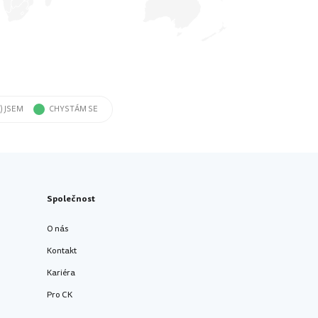
) JSEM
CHYSTÁM SE
Společnost
O nás
Kontakt
Kariéra
Pro CK