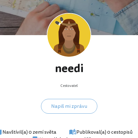
needi
Cestovatel
Napiš mi zprávu
Navštívil(a) 0 zemí světa
Publikoval(a) 0 cestopisů