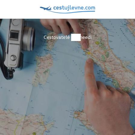
Cestovatelé
needi