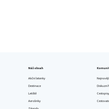
Náš obsah
Komuni
Akční letenky
Nejnověj
Destinace
Diskuzní
Letiště
Cestopis
Aerolinky
Cestovat
Zájezdy