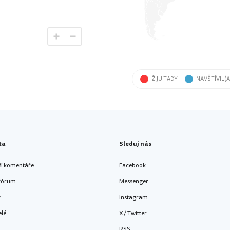
ŽIJU TADY
NAVŠTÍVIL(A
ta
Sleduj nás
ší komentáře
Facebook
 fórum
Messenger
y
Instagram
elé
X / Twitter
RSS