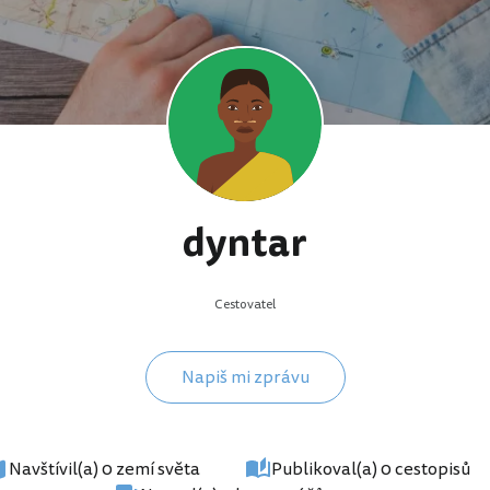
dyntar
Cestovatel
Napiš mi zprávu
Navštívil(a) 0 zemí světa
Publikoval(a) 0 cestopisů