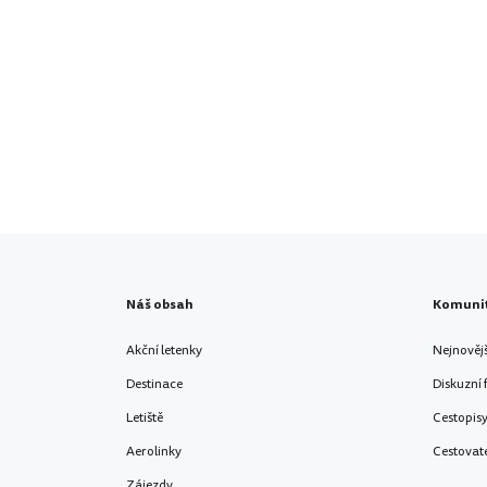
Náš obsah
Komuni
Akční letenky
Nejnověj
Destinace
Diskuzní
Letiště
Cestopis
Aerolinky
Cestovat
Zájezdy