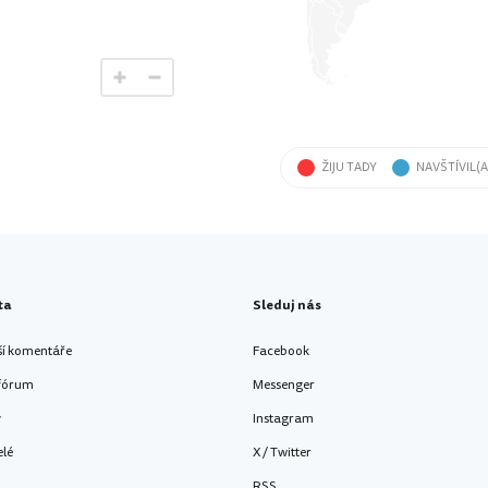
ŽIJU TADY
NAVŠTÍVIL(A
ta
Sleduj nás
ší komentáře
Facebook
 fórum
Messenger
y
Instagram
elé
X / Twitter
RSS