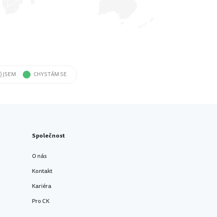
) JSEM
CHYSTÁM SE
Společnost
O nás
Kontakt
Kariéra
Pro CK