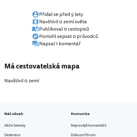
Přidal se před 5 lety
Navštívil 0 zemí světa
Publikoval 0 cestopisů
Pomohl sepsat 0 průvodců
Napsal 1 komentář
Má cestovatelská mapa
Navštívil 0 zemí
Náš obsah
Komunita
Akční letenky
Nejnovější komentáře
Destinace
Diskuzní fórum