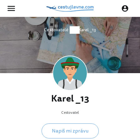
Cestovatelé
Karel _13
Karel _13
Cestovatel
Napiš mi zprávu