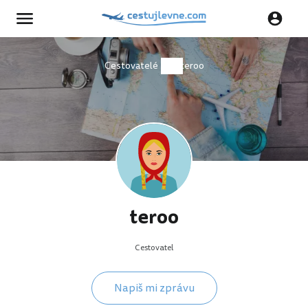
Cestovatelé
teroo
teroo
Cestovatel
Napiš mi zprávu