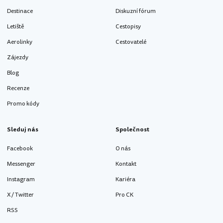
Destinace
Diskuzní fórum
Letiště
Cestopisy
Aerolinky
Cestovatelé
Zájezdy
Blog
Recenze
Promo kódy
Sleduj nás
Společnost
Facebook
O nás
Messenger
Kontakt
Instagram
Kariéra
X / Twitter
Pro CK
RSS