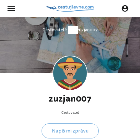
Cestovatelé
zuzjan007
zuzjan007
Cestovatel
Napiš mi zprávu