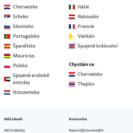
Chorvatsko
Itálie
Srbsko
Rakousko
Slovinsko
Francie
Portugalsko
Vatikán
Španělsko
Spojené království
Mauricius
Chystám se
Polsko
Chorvatsko
Spojené arabské
emiráty
Thajsko
Nizozemsko
Náš obsah
Komunita
Akční letenky
Nejnovější komentáře