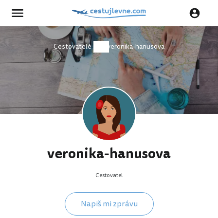
Cestovatelé
veronika-hanusova
veronika-hanusova
Cestovatel
Napiš mi zprávu