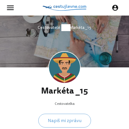
Cestovatelé
Markéta _15
Markéta _15
Cestovatelka
Napiš mi zprávu