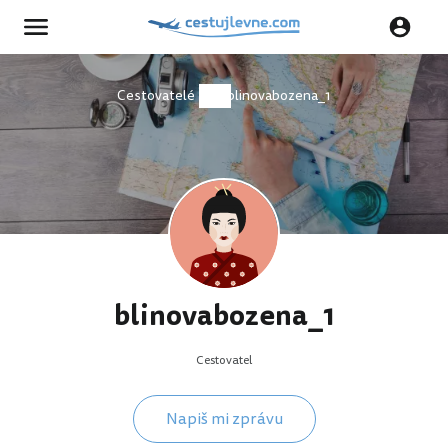
Cestovatelé
blinovabozena_1
blinovabozena_1
Cestovatel
Napiš mi zprávu