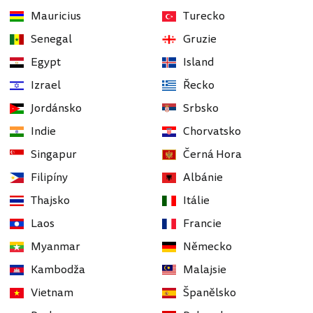
Mauricius
Turecko
Senegal
Gruzie
Egypt
Island
Izrael
Řecko
Jordánsko
Srbsko
Indie
Chorvatsko
Singapur
Černá Hora
Filipíny
Albánie
Thajsko
Itálie
Laos
Francie
Myanmar
Německo
Kambodža
Malajsie
Vietnam
Španělsko