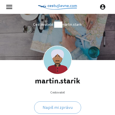
Cestovatelé
martin.starik
martin.starik
Cestovatel
Napiš mi zprávu