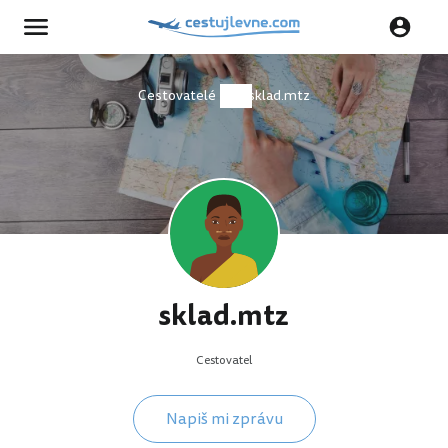
Cestovatelé
sklad.mtz
sklad.mtz
Cestovatel
Napiš mi zprávu