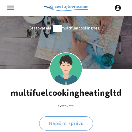
Cestovatelé
multifuelcookingheatingltd
multifuelcookingheatingltd
Cestovatel
Napiš mi zprávu