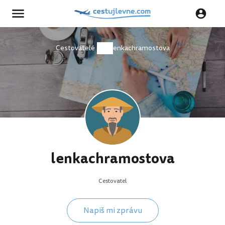
Cestovatelé
lenkachramostova
lenkachramostova
Cestovatel
Napiš mi zprávu