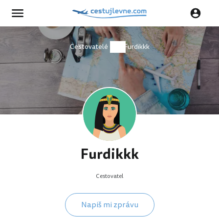
Cestovatelé
Furdikkk
Furdikkk
Cestovatel
Napiš mi zprávu