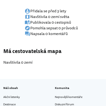
Přidala se před 3 lety
Navštívila 0 zemí světa
Publikovala 0 cestopisů
Pomohla sepsat 0 průvodců
Napsala 0 komentářů
Má cestovatelská mapa
Navštívila 0 zemí
Náš obsah
Komunita
Akční letenky
Nejnovější komentáře
Destinace
Diskuzní fórum