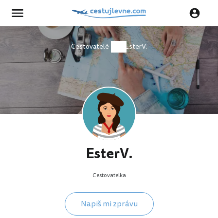
Cestovatelé
EsterV.
EsterV.
Cestovatelka
Napiš mi zprávu