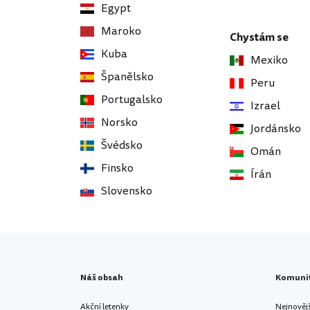
Egypt
Maroko
Chystám se
Kuba
Mexiko
Španělsko
Peru
Portugalsko
Izrael
Norsko
Jordánsko
Švédsko
Omán
Finsko
Írán
Slovensko
Náš obsah
Komuni
Akční letenky
Nejnověj