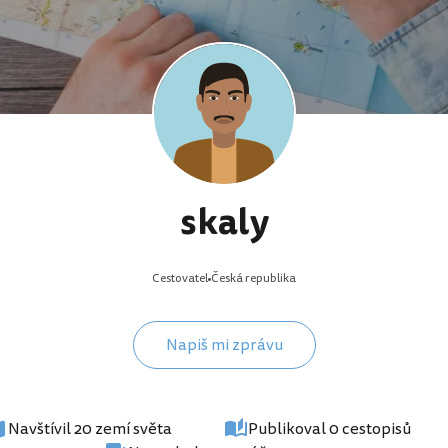
skaly
Cestovatel
Česká republika
Napiš mi zprávu
Navštívil 20 zemí světa
Publikoval 0 cestopisů