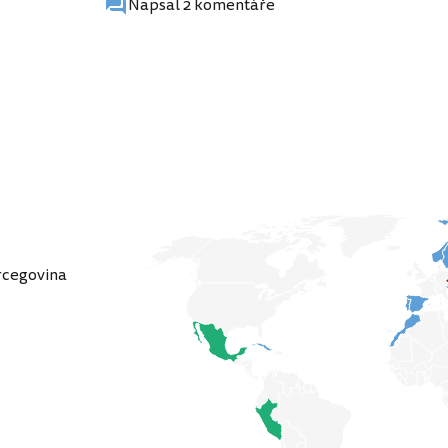
Napsal 2 komentáře
rcegovina