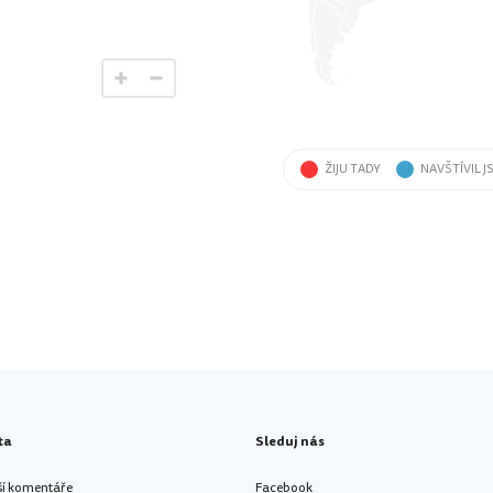
ŽIJU TADY
NAVŠTÍVIL J
ta
Sleduj nás
ší komentáře
Facebook