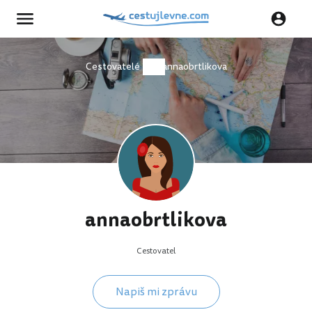
Cestovatelé
annaobrtlikova
annaobrtlikova
Cestovatel
Napiš mi zprávu