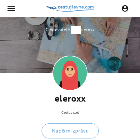
Cestovatelé
eleroxx
eleroxx
Cestovatel
Napiš mi zprávu