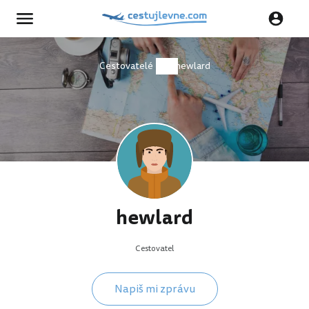
Cestovatelé
hewlard
hewlard
Cestovatel
Napiš mi zprávu