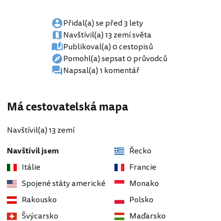
Přidal(a) se před 3 lety
Navštívil(a) 13 zemí světa
Publikoval(a) 0 cestopisů
Pomohl(a) sepsat 0 průvodců
Napsal(a) 1 komentář
Má cestovatelská mapa
Navštívil(a) 13 zemí
Navštívil jsem
Řecko
Itálie
Francie
Spojené státy americké
Monako
Rakousko
Polsko
Švýcarsko
Maďarsko