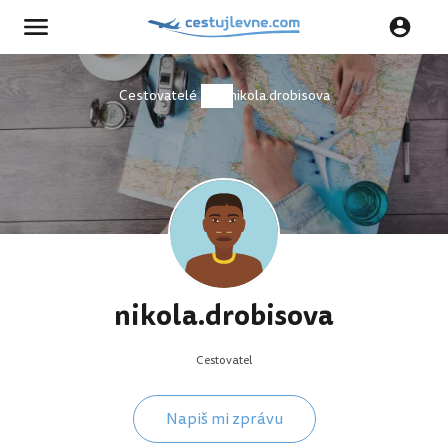
Cestovatelé
nikola.drobisova
nikola.drobisova
Cestovatel
Napiš mi zprávu