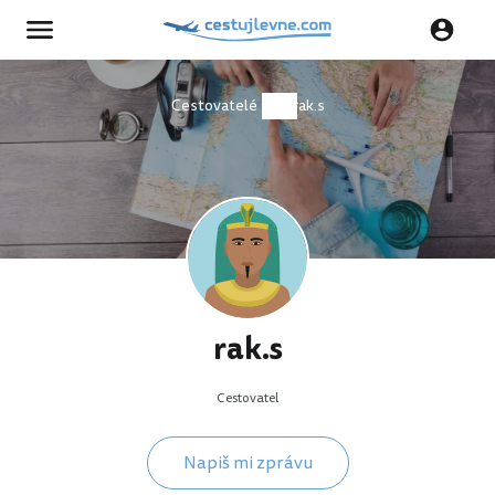
Cestovatelé
rak.s
rak.s
Cestovatel
Napiš mi zprávu