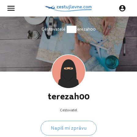
Cestovatelé
terezah00
terezah00
Cestovatel
Napiš mi zprávu