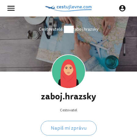
Cestovatelé
zaboj.hrazsky
zaboj.hrazsky
Cestovatel
Napiš mi zprávu