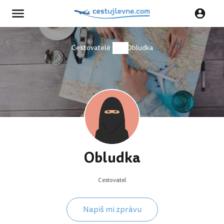
Cestovatelé
Obludka
Obludka
Cestovatel
Napiš mi zprávu